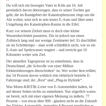
Da will sich ein besorgter Vater in Köln am 16. Juli
persönlich davon überzeugen, dass es seiner Tochter gut
geht, die im Randgebiet der Katastrophenzone rings um die
Ahr wohnt, setzt sich in sein teures E-Auto und fährt unter
Umgehung des Katastrophen-Raums in die Eifel.
Kurz vor seinem Zielort muss er doch eine kleine
Wasserdurchfahrt passieren. Die ist jedoch nur einen
Zollstock lang und nur wenige Zentimeter tief. Er durchfährt
sie im Schritttempo – man weiß schließlich nicht, wie so ein
E-Auto auf Spritzwasser reagiert – und erreicht gut 10
Kilometer weiter sein Ziel.
Der aktuellen Tagespresse ist zu entnehmen, dass in
Deutschland „die Schwelle von einer Million
Elektrofahrzeugen überschritten“ ist. Wer weiter liest erfährt,
das 54 Prozent davon wirklich rein elektrisch betriebe E-
Fahrzeuge sind; der „Rest“ sind „Plug-in Hybride“.
Was Motor-KRITIK-Leser von E-Automobilen halten, ist
auf diesen Seiten rechts zu entnehmen. Nur zögerlich waren
sie bereit, sich mit einer eigenen Meinung zu äußern. 77
Prozent – von etwas über 900 - glauben nicht an die Zukunft
des Elektro-Automobils, immerhin 8 Prozent empfinden es