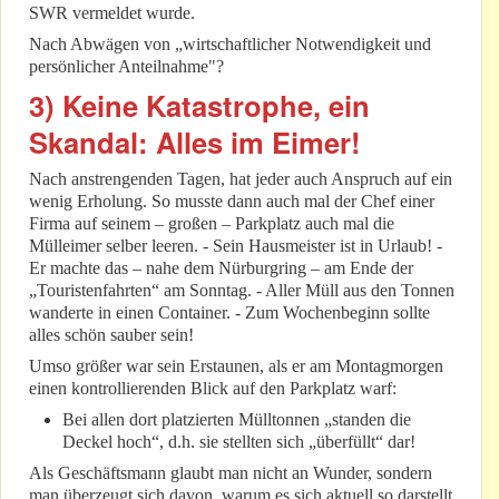
SWR vermeldet wurde.
Nach Abwägen von „wirtschaftlicher Notwendigkeit und
persönlicher Anteilnahme"?
3) Keine Katastrophe, ein
Skandal: Alles im Eimer!
Nach anstrengenden Tagen, hat jeder auch Anspruch auf ein
wenig Erholung. So musste dann auch mal der Chef einer
Firma auf seinem – großen – Parkplatz auch mal die
Mülleimer selber leeren. - Sein Hausmeister ist in Urlaub! -
Er machte das – nahe dem Nürburgring – am Ende der
„Touristenfahrten“ am Sonntag. - Aller Müll aus den Tonnen
wanderte in einen Container. - Zum Wochenbeginn sollte
alles schön sauber sein!
Umso größer war sein Erstaunen, als er am Montagmorgen
einen kontrollierenden Blick auf den Parkplatz warf:
Bei allen dort platzierten Mülltonnen „standen die
Deckel hoch“, d.h. sie stellten sich „überfüllt“ dar!
Als Geschäftsmann glaubt man nicht an Wunder, sondern
man überzeugt sich davon, warum es sich aktuell so darstellt,