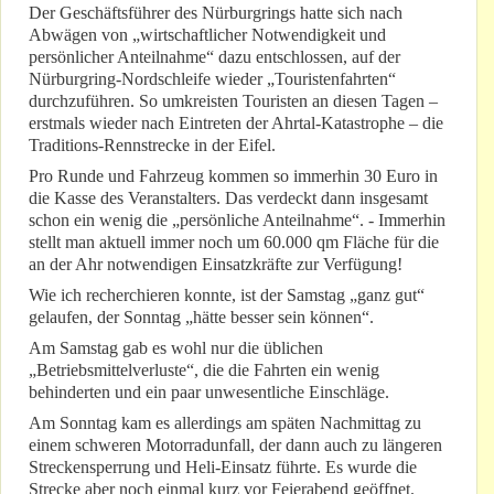
Der Geschäftsführer des Nürburgrings hatte sich nach
Abwägen von „wirtschaftlicher Notwendigkeit und
persönlicher Anteilnahme“ dazu entschlossen, auf der
Nürburgring-Nordschleife wieder „Touristenfahrten“
durchzuführen. So umkreisten Touristen an diesen Tagen –
erstmals wieder nach Eintreten der Ahrtal-Katastrophe – die
Traditions-Rennstrecke in der Eifel.
Pro Runde und Fahrzeug kommen so immerhin 30 Euro in
die Kasse des Veranstalters. Das verdeckt dann insgesamt
schon ein wenig die „persönliche Anteilnahme“. - Immerhin
stellt man aktuell immer noch um 60.000 qm Fläche für die
an der Ahr notwendigen Einsatzkräfte zur Verfügung!
Wie ich recherchieren konnte, ist der Samstag „ganz gut“
gelaufen, der Sonntag „hätte besser sein können“.
Am Samstag gab es wohl nur die üblichen
„Betriebsmittelverluste“, die die Fahrten ein wenig
behinderten und ein paar unwesentliche Einschläge.
Am Sonntag kam es allerdings am späten Nachmittag zu
einem schweren Motorradunfall, der dann auch zu längeren
Streckensperrung und Heli-Einsatz führte. Es wurde die
Strecke aber noch einmal kurz vor Feierabend geöffnet.