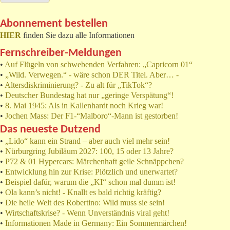
Abonnement bestellen
HIER
finden Sie dazu alle Informationen
Fernschreiber-Meldungen
•
Auf Flügeln von schwebenden Verfahren: „Capricorn 01“
•
„Wild. Verwegen.“ - wäre schon DER Titel. Aber… -
•
Altersdiskriminierung? - Zu alt für „TikTok“?
•
Deutscher Bundestag hat nur „geringe Verspätung“!
•
8. Mai 1945: Als in Kallenhardt noch Krieg war!
•
Jochen Mass: Der F1-“Malboro“-Mann ist gestorben!
Das neueste Dutzend
•
„Lido“ kann ein Strand – aber auch viel mehr sein!
•
Nürburgring Jubiläum 2027: 100, 15 oder 13 Jahre?
•
P72 & 01 Hypercars: Märchenhaft geile Schnäppchen?
•
Entwicklung hin zur Krise: Plötzlich und unerwartet?
•
Beispiel dafür, warum die „KI“ schon mal dumm ist!
•
Ola kann’s nicht! - Knallt es bald richtig kräftig?
•
Die heile Welt des Robertino: Wild muss sie sein!
•
Wirtschaftskrise? - Wenn Unverständnis viral geht!
•
Informationen Made in Germany: Ein Sommermärchen!