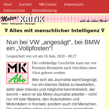
Navigation
Direkt zum Inhalt
Start
Suchen
MK-Classic
Impressum
Datenschutz
Dienstleistung
Motor-Kritik.de
∇ Alles mit menschlicher Intelligenz ∇
Nun bei VW „angesägt“, bei BMW
ein „Vollpfosten“!
Gespeichert von
wh
am
16 Juni, 2020 - 08:27
Die vollständige Geschichte kann nur von
Premium-Benutzern nach Abschluss eines
Abos gelesen werden.
Wer sich als Journalist damit begnügt,
nur ein kleines Gebiet zu bearbeiten,
dafür aber intensiv und möglichst kenntnisreich, der
kommt – wenn er als Motor-Journalist arbeitet – nicht
nur mit toter Materie, den Automobilen und
Motorrädern in Kontakt, sondern auch mit Menschen.
Die sind leider schon mal nur so lange menschlich,