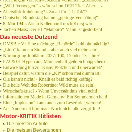
•
„Wild. Verwegen.“ - wäre schon DER Titel. Aber… -
•
Altersdiskriminierung? - Zu alt für „TikTok“?
•
Deutscher Bundestag hat nur „geringe Verspätung“!
•
8. Mai 1945: Als in Kallenhardt noch Krieg war!
•
Jochen Mass: Der F1-“Malboro“-Mann ist gestorben!
Das neueste Dutzend
•
DMSB e.V.: Eine mächtige „Behörde“ bald ohnmächtig?
•
„Lido“ kann ein Strand – aber auch viel mehr sein!
•
Nürburgring Jubiläum 2027: 100, 15 oder 13 Jahre?
•
P72 & 01 Hypercars: Märchenhaft geile Schnäppchen?
•
Entwicklung hin zur Krise: Plötzlich und unerwartet?
•
Beispiel dafür, warum die „KI“ schon mal dumm ist!
•
Ola kann’s nicht! - Knallt es bald richtig kräftig?
•
Die heile Welt des Robertino: Wild muss sie sein!
•
Wirtschaftskrise? - Wenn Unverständnis viral geht!
•
Informationen Made in Germany: Ein Sommermärchen!
•
Eine „Implosion“ kann auch zum Leserbrief werden!
•
Aus Andermatt hört man: Noch nicht alle vergriffen!
Motor-KRITIK Hitlisten
Die meisten Aufrufe
Die meisten Bewertungen