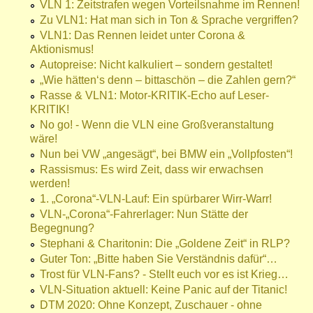
VLN 1: Zeitstrafen wegen Vorteilsnahme im Rennen!
Zu VLN1: Hat man sich in Ton & Sprache vergriffen?
VLN1: Das Rennen leidet unter Corona &
Aktionismus!
Autopreise: Nicht kalkuliert – sondern gestaltet!
„Wie hätten‘s denn – bittaschön – die Zahlen gern?“
Rasse & VLN1: Motor-KRITIK-Echo auf Leser-
KRITIK!
No go! - Wenn die VLN eine Großveranstaltung
wäre!
Nun bei VW „angesägt“, bei BMW ein „Vollpfosten“!
Rassismus: Es wird Zeit, dass wir erwachsen
werden!
1. „Corona“-VLN-Lauf: Ein spürbarer Wirr-Warr!
VLN-„Corona“-Fahrerlager: Nun Stätte der
Begegnung?
Stephani & Charitonin: Die „Goldene Zeit“ in RLP?
Guter Ton: „Bitte haben Sie Verständnis dafür“…
Trost für VLN-Fans? - Stellt euch vor es ist Krieg…
VLN-Situation aktuell: Keine Panic auf der Titanic!
DTM 2020: Ohne Konzept, Zuschauer - ohne