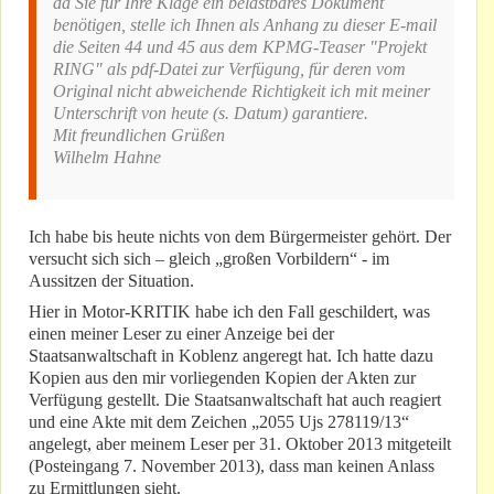
da Sie für Ihre Klage ein belastbares Dokument
benötigen, stelle ich Ihnen als Anhang zu dieser E-mail
die Seiten 44 und 45 aus dem KPMG-Teaser "Projekt
RING" als pdf-Datei zur Verfügung, für deren vom
Original nicht abweichende Richtigkeit ich mit meiner
Unterschrift von heute (s. Datum) garantiere.
Mit freundlichen Grüßen
Wilhelm Hahne
Ich habe bis heute nichts von dem Bürgermeister gehört. Der
versucht sich sich – gleich „großen Vorbildern“ - im
Aussitzen der Situation.
Hier in Motor-KRITIK habe ich den Fall geschildert, was
einen meiner Leser zu einer Anzeige bei der
Staatsanwaltschaft in Koblenz angeregt hat. Ich hatte dazu
Kopien aus den mir vorliegenden Kopien der Akten zur
Verfügung gestellt. Die Staatsanwaltschaft hat auch reagiert
und eine Akte mit dem Zeichen „2055 Ujs 278119/13“
angelegt, aber meinem Leser per 31. Oktober 2013 mitgeteilt
(Posteingang 7. November 2013), dass man keinen Anlass
zu Ermittlungen sieht.