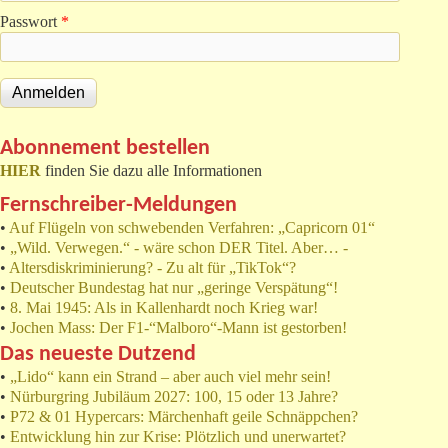
Passwort
*
Abonnement bestellen
HIER
finden Sie dazu alle Informationen
Fernschreiber-Meldungen
•
Auf Flügeln von schwebenden Verfahren: „Capricorn 01“
•
„Wild. Verwegen.“ - wäre schon DER Titel. Aber… -
•
Altersdiskriminierung? - Zu alt für „TikTok“?
•
Deutscher Bundestag hat nur „geringe Verspätung“!
•
8. Mai 1945: Als in Kallenhardt noch Krieg war!
•
Jochen Mass: Der F1-“Malboro“-Mann ist gestorben!
Das neueste Dutzend
•
„Lido“ kann ein Strand – aber auch viel mehr sein!
•
Nürburgring Jubiläum 2027: 100, 15 oder 13 Jahre?
•
P72 & 01 Hypercars: Märchenhaft geile Schnäppchen?
•
Entwicklung hin zur Krise: Plötzlich und unerwartet?