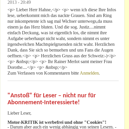
2013 - 20:49
<p> Lieber Herr Hahne,</p> <p> wenn ich diese Ihre Infos
lese, ueberkommt mich das nackte Grauen. Sind am Ring
nur inkompetente ich sag mal Wichser unterwegs,da muss
einem ja das Herz bluten. Und die sog. Justiz....nimmt
einfach Deckung, was ist eigentlich los, die nimmt ihre
Aufgabe ueberhaupt nicht wahr, sondern nimmt es unter
irgendwelchen Machtspielgruenden nicht wahr. Herzlichen
Dank, dass Sie sich so bemuehen und uns Fans die Augen
oeffnen.</p> <p> Herzlichen Gruss aus der Schweiz:-)</p>
<p> &nbsp;</p> <p> Ihr Rainer Merlot samt meiner Frau
Dorothe....</p> <p> &nbsp;</p>
Zum Verfassen von Kommentaren bitte
Anmelden
.
"Anstoß" für Leser – nicht nur für
Abonnement-Interessierte!
Lieber Leser,
Motor-KRITIK
ist werbefrei und ohne "Cookies"!
-
Darum aber auch ein wenig abhängig von seinen Lesern. -