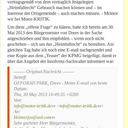
vertragsgemäß von dem vertraglich festgelegten
„Heimfallrecht“ Gebrauch machen können und – im
Interesse der Ortsgemeinde – auch machen müssen. - Meinen
wir bei Motor-KRITIK.
Um diese „offene Frage“ zu klären, hatte ich bereits am 30.
Mai 2013 den Bürgermeister von Drees in der Sache
angeschrieben und ihm empfohlen – wenn noch nicht
geschehen – sich um das „Heimfallrecht“ zu bemühen. Am
gleichen Tag habe ich noch eine E-mail nachgesendet und
eine Kopie aus dem „Teaser“ der KPMG beigefügt, damit er
über das Angebot der Insolvenz-Sachwalter informiert war:
-------- Original-Nachricht --------
Betreff:
OFFORAD PARK, Drees - Meine E-mail von heute
Datum:
Thu, 30 May 2013 14:49:35 +0200
Von:
info@motor-kritik.de
(link sends e-mail)
<
info@motor-kritik.de
(link sends e-
>
An:
mail)
Heimerjos@aol.com
(link sends e-mail)
Sehr geehrter Herr Bürgermeister,