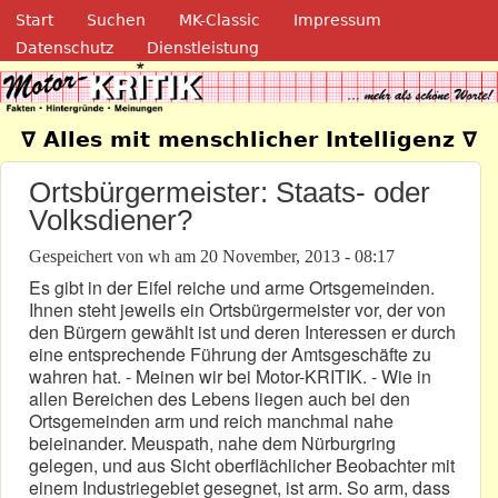
Navigation
Direkt zum Inhalt
Start
Suchen
MK-Classic
Impressum
Datenschutz
Dienstleistung
Motor-Kritik.de
∇ Alles mit menschlicher Intelligenz ∇
Ortsbürgermeister: Staats- oder
Volksdiener?
Gespeichert von
wh
am
20 November, 2013 - 08:17
Es gibt in der Eifel reiche und arme Ortsgemeinden.
Ihnen steht jeweils ein Ortsbürgermeister vor, der von
den Bürgern gewählt ist und deren Interessen er durch
eine entsprechende Führung der Amtsgeschäfte zu
wahren hat. - Meinen wir bei Motor-KRITIK. - Wie in
allen Bereichen des Lebens liegen auch bei den
Ortsgemeinden arm und reich manchmal nahe
beieinander. Meuspath, nahe dem Nürburgring
gelegen, und aus Sicht oberflächlicher Beobachter mit
einem Industriegebiet gesegnet, ist arm. So arm, dass