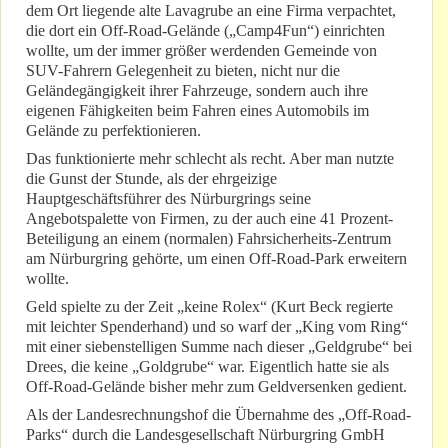
dem Ort liegende alte Lavagrube an eine Firma verpachtet,
die dort ein Off-Road-Gelände („Camp4Fun“) einrichten
wollte, um der immer größer werdenden Gemeinde von
SUV-Fahrern Gelegenheit zu bieten, nicht nur die
Geländegängigkeit ihrer Fahrzeuge, sondern auch ihre
eigenen Fähigkeiten beim Fahren eines Automobils im
Gelände zu perfektionieren.
Das funktionierte mehr schlecht als recht. Aber man nutzte
die Gunst der Stunde, als der ehrgeizige
Hauptgeschäftsführer des Nürburgrings seine
Angebotspalette von Firmen, zu der auch eine 41 Prozent-
Beteiligung an einem (normalen) Fahrsicherheits-Zentrum
am Nürburgring gehörte, um einen Off-Road-Park erweitern
wollte.
Geld spielte zu der Zeit „keine Rolex“ (Kurt Beck regierte
mit leichter Spenderhand) und so warf der „King vom Ring“
mit einer siebenstelligen Summe nach dieser „Geldgrube“ bei
Drees, die keine „Goldgrube“ war. Eigentlich hatte sie als
Off-Road-Gelände bisher mehr zum Geldversenken gedient.
Als der Landesrechnungshof die Übernahme des „Off-Road-
Parks“ durch die Landesgesellschaft Nürburgring GmbH