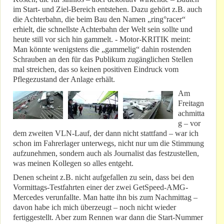
im Start- und Ziel-Bereich entstehen. Dazu gehört z.B. auch
die Achterbahn, die beim Bau den Namen „ring°racer“
erhielt, die schnellste Achterbahn der Welt sein sollte und
heute still vor sich hin gammelt. - Motor-KRITIK meint:
Man könnte wenigstens die „gammelig“ dahin rostenden
Schrauben an den für das Publikum zugänglichen Stellen
mal streichen, das so keinen positiven Eindruck vom
Pflegezustand der Anlage erhält.
Am
Freitagn
achmitta
g – vor
dem zweiten VLN-Lauf, der dann nicht stattfand – war ich
schon im Fahrerlager unterwegs, nicht nur um die Stimmung
aufzunehmen, sondern auch als Journalist das festzustellen,
was meinen Kollegen so alles entgeht.
Denen scheint z.B. nicht aufgefallen zu sein, dass bei den
Vormittags-Testfahrten einer der zwei GetSpeed-AMG-
Mercedes verunfallte. Man hatte ihn bis zum Nachmittag –
davon habe ich mich überzeugt – noch nicht wieder
fertiggestellt. Aber zum Rennen war dann die Start-Nummer