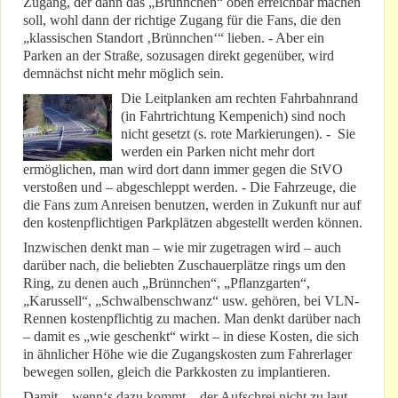
Zugang, der dann das „Brünnchen“ oben erreichbar machen
soll, wohl dann der richtige Zugang für die Fans, die den
„klassischen Standort ‚Brünnchen‘“ lieben. - Aber ein
Parken an der Straße, sozusagen direkt gegenüber, wird
demnächst nicht mehr möglich sein.
Die Leitplanken am rechten Fahrbahnrand
(in Fahrtrichtung Kempenich) sind noch
nicht gesetzt (s. rote Markierungen). - Sie
werden ein Parken nicht mehr dort
ermöglichen, man wird dort dann immer gegen die StVO
verstoßen und – abgeschleppt werden. - Die Fahrzeuge, die
die Fans zum Anreisen benutzen, werden in Zukunft nur auf
den kostenpflichtigen Parkplätzen abgestellt werden können.
Inzwischen denkt man – wie mir zugetragen wird – auch
darüber nach, die beliebten Zuschauerplätze rings um den
Ring, zu denen auch „Brünnchen“, „Pflanzgarten“,
„Karussell“, „Schwalbenschwanz“ usw. gehören, bei VLN-
Rennen kostenpflichtig zu machen. Man denkt darüber nach
– damit es „wie geschenkt“ wirkt – in diese Kosten, die sich
in ähnlicher Höhe wie die Zugangskosten zum Fahrerlager
bewegen sollen, gleich die Parkkosten zu implantieren.
Damit – wenn‘s dazu kommt – der Aufschrei nicht zu laut