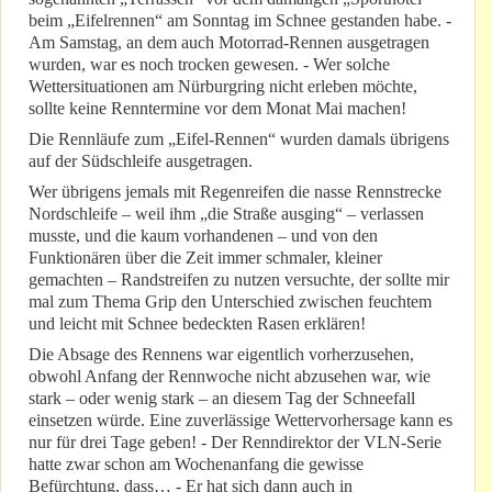
beim „Eifelrennen“ am Sonntag im Schnee gestanden habe. -
Am Samstag, an dem auch Motorrad-Rennen ausgetragen
wurden, war es noch trocken gewesen. - Wer solche
Wettersituationen am Nürburgring nicht erleben möchte,
sollte keine Renntermine vor dem Monat Mai machen!
Die Rennläufe zum „Eifel-Rennen“ wurden damals übrigens
auf der Südschleife ausgetragen.
Wer übrigens jemals mit Regenreifen die nasse Rennstrecke
Nordschleife – weil ihm „die Straße ausging“ – verlassen
musste, und die kaum vorhandenen – und von den
Funktionären über die Zeit immer schmaler, kleiner
gemachten – Randstreifen zu nutzen versuchte, der sollte mir
mal zum Thema Grip den Unterschied zwischen feuchtem
und leicht mit Schnee bedeckten Rasen erklären!
Die Absage des Rennens war eigentlich vorherzusehen,
obwohl Anfang der Rennwoche nicht abzusehen war, wie
stark – oder wenig stark – an diesem Tag der Schneefall
einsetzen würde. Eine zuverlässige Wettervorhersage kann es
nur für drei Tage geben! - Der Renndirektor der VLN-Serie
hatte zwar schon am Wochenanfang die gewisse
Befürchtung, dass… - Er hat sich dann auch in