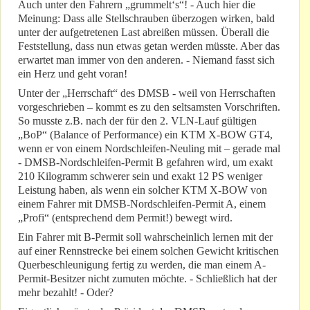
Auch unter den Fahrern „grummelt‘s“! - Auch hier die
Meinung: Dass alle Stellschrauben überzogen wirken, bald
unter der aufgetretenen Last abreißen müssen. Überall die
Feststellung, dass nun etwas getan werden müsste. Aber das
erwartet man immer von den anderen. - Niemand fasst sich
ein Herz und geht voran!
Unter der „Herrschaft“ des DMSB - weil von Herrschaften
vorgeschrieben – kommt es zu den seltsamsten Vorschriften.
So musste z.B. nach der für den 2. VLN-Lauf gültigen
„BoP“ (Balance of Performance) ein KTM X-BOW GT4,
wenn er von einem Nordschleifen-Neuling mit – gerade mal
- DMSB-Nordschleifen-Permit B gefahren wird, um exakt
210 Kilogramm schwerer sein und exakt 12 PS weniger
Leistung haben, als wenn ein solcher KTM X-BOW von
einem Fahrer mit DMSB-Nordschleifen-Permit A, einem
„Profi“ (entsprechend dem Permit!) bewegt wird.
Ein Fahrer mit B-Permit soll wahrscheinlich lernen mit der
auf einer Rennstrecke bei einem solchen Gewicht kritischen
Querbeschleunigung fertig zu werden, die man einem A-
Permit-Besitzer nicht zumuten möchte. - Schließlich hat der
mehr bezahlt! - Oder?