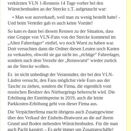
verkürzten VLN 1-Rennens 14 Tage vorher bei den
Würstchenbuden an der Strecke z.T. aufgetaucht war:
• Man war ausverkauft, weil man zu wenig bestellt hatte! -
Und beim Verteiler gab es auch keine Vorräte!
So kam es dann bei diesem Rennen zu der Situation, dass
eine Gruppe von VLN-Fans von der Strecke kommend im
„Alten Fahrerlager“ einfiel, wo noch Wurst zu haben war.
Dort versuchten dann die Ordner diesen Leuten noch Karten
zu verkaufen, obwohl sie gar nicht ins „richtige“ Fahrerlager,
sondern nach dem Verzehr der „Rennwurst“ wieder zurück
an die Strecke wollten.
Es ist nicht unbedingt der Veranstalter, der bei den VLN-
Läufen versucht, den Fans möglichst viele Euro aus der
Tasche zu ziehen, sondern die Firma, die eigentlich vom
russischen Besitzer des Nürburgrings beherrscht wird. Die
Erhöhung der Eintrittspreise in 2019, auch die letzte
Parkkosten-Erhöhung geht von dieser Firma aus.
Die Verpächterfirma macht übrigens auch Zusatzgewinne
über den Verkauf der Einheits-Bratwurst an die auf ihrem
Grund und Boden stehenden Würstchenbuden. Für die man
auch Pacht kassiert. - Es geht immer um Zusatzgeschäfte!