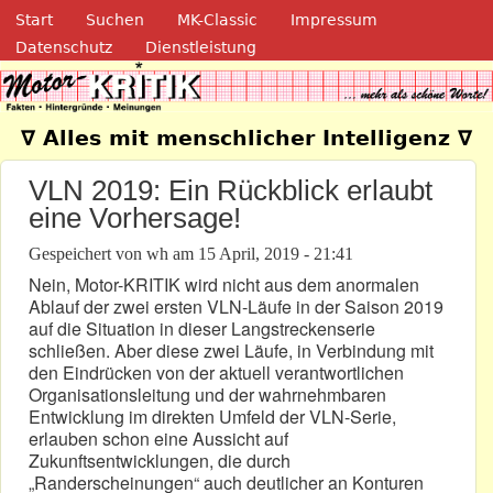
Navigation
Direkt zum Inhalt
Start
Suchen
MK-Classic
Impressum
Datenschutz
Dienstleistung
Motor-Kritik.de
∇ Alles mit menschlicher Intelligenz ∇
VLN 2019: Ein Rückblick erlaubt
eine Vorhersage!
Gespeichert von
wh
am
15 April, 2019 - 21:41
Nein, Motor-KRITIK wird nicht aus dem anormalen
Ablauf der zwei ersten VLN-Läufe in der Saison 2019
auf die Situation in dieser Langstreckenserie
schließen. Aber diese zwei Läufe, in Verbindung mit
den Eindrücken von der aktuell verantwortlichen
Organisationsleitung und der wahrnehmbaren
Entwicklung im direkten Umfeld der VLN-Serie,
erlauben schon eine Aussicht auf
Zukunftsentwicklungen, die durch
„Randerscheinungen“ auch deutlicher an Konturen