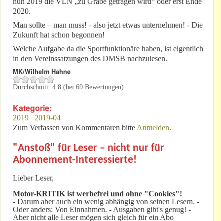
nun 2019 die VLN „zu Grabe getragen wird“ oder erst Ende
2020.
Man sollte – man muss! - also jetzt etwas unternehmen! - Die
Zukunft hat schon begonnen!
Welche Aufgabe da die Sportfunktionäre haben, ist eigentlich
in den Vereinssatzungen des DMSB nachzulesen.
MK/Wilhelm Hahne
Durchschnitt:
4.8
(bei
69
Bewertungen)
Kategorie:
2019
2019-04
Zum Verfassen von Kommentaren bitte
Anmelden
.
"Anstoß" für Leser – nicht nur für
Abonnement-Interessierte!
Lieber Leser,
Motor-KRITIK
ist werbefrei und ohne "Cookies"!
-
Darum aber auch ein wenig abhängig von seinen Lesern. -
Oder anders: Von Einnahmen. - Ausgaben gibt's genug! -
Aber nicht alle Leser mögen sich gleich für ein Abo