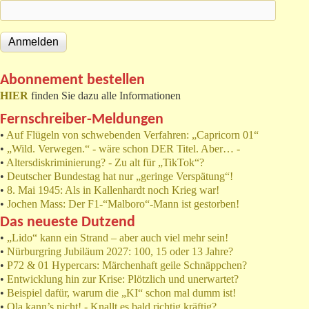
Abonnement bestellen
HIER
finden Sie dazu alle Informationen
Fernschreiber-Meldungen
•
Auf Flügeln von schwebenden Verfahren: „Capricorn 01“
•
„Wild. Verwegen.“ - wäre schon DER Titel. Aber… -
•
Altersdiskriminierung? - Zu alt für „TikTok“?
•
Deutscher Bundestag hat nur „geringe Verspätung“!
•
8. Mai 1945: Als in Kallenhardt noch Krieg war!
•
Jochen Mass: Der F1-“Malboro“-Mann ist gestorben!
Das neueste Dutzend
•
„Lido“ kann ein Strand – aber auch viel mehr sein!
•
Nürburgring Jubiläum 2027: 100, 15 oder 13 Jahre?
•
P72 & 01 Hypercars: Märchenhaft geile Schnäppchen?
•
Entwicklung hin zur Krise: Plötzlich und unerwartet?
•
Beispiel dafür, warum die „KI“ schon mal dumm ist!
•
Ola kann’s nicht! - Knallt es bald richtig kräftig?