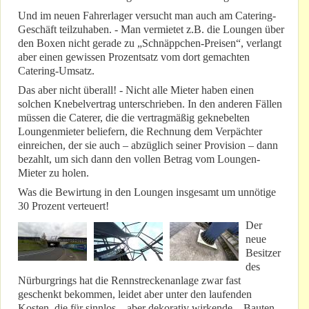
Und im neuen Fahrerlager versucht man auch am Catering-
Geschäft teilzuhaben. - Man vermietet z.B. die Loungen über
den Boxen nicht gerade zu „Schnäppchen-Preisen“, verlangt
aber einen gewissen Prozentsatz vom dort gemachten
Catering-Umsatz.
Das aber nicht überall! - Nicht alle Mieter haben einen
solchen Knebelvertrag unterschrieben. In den anderen Fällen
müssen die Caterer, die die vertragmäßig geknebelten
Loungenmieter beliefern, die Rechnung dem Verpächter
einreichen, der sie auch – abzüglich seiner Provision – dann
bezahlt, um sich dann den vollen Betrag vom Loungen-
Mieter zu holen.
Was die Bewirtung in den Loungen insgesamt um unnötige
30 Prozent verteuert!
Der
neue
Besitzer
des
Nürburgrings hat die Rennstreckenanlage zwar fast
geschenkt bekommen, leidet aber unter den laufenden
Kosten, die für sinnlos – aber dekorativ wirkende – Bauten