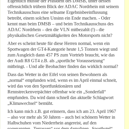
Eigentlich müsste der Präsident des DMSB, unter dessen
offensichtlich trübem Blick der ADAC Nordrhein mit seinem
Technikausschuss eine seltsame Ergebnisbeeinflussung
betreibt, einem solchen Unsinn ein Ende machen. - Oder
kennt man beim DMSB – und beim Technikausschuss des
ADAC Nordrhein – den die VLN mitbezahlt (!) - die
physikalischen Gesetzmäßigkeiten des Motorsports nicht?
Aber es scheint heute für diese Herren normal, wenn ein
Sportwagen der GT4-Kategorie heute 1,5 Tonnen wiegt und
zum Ausgleich dann 457 PS zum Vortrieb braucht, wie das
der Audi R8 GT4 z.B. als „sportliche Voraussetzung“
mitbringt. - Und alle Beobachter finden das wirklich normal?
Dass das Wetter in der Eifel von seinen Bewohnern als
„normal“ empfunden wird, wenn es im April einmal schneit,
wird das von den Sportfunktionären und
Rennstreckenverpächter offenbar wie ein „Sonderfall“
empfunden. Da wird dann schnell das aktuelle Schlagwort
„Klimawechsel“ bemüht.
Ich kann mich z.B. gut erinnern, dass ich am 23. April 1967
– also vor mehr als 50 Jahren – auch bei schönem Wetter in
Halbschuhen vom Niederrhein angereist, auf den
sogenannten „Terrassen“ vor dem damaligen „Sporthotel“