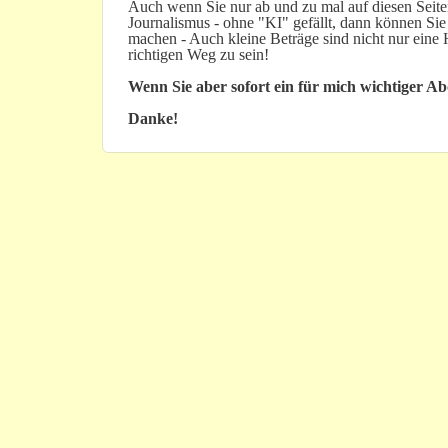
Auch wenn Sie nur ab und zu mal auf diesen Seiten
Journalismus - ohne "KI" gefällt, dann können Sie
machen - Auch kleine Beträge sind nicht nur ein
richtigen Weg zu sein!
Wenn Sie aber sofort ein für mich wichtiger A
Danke!