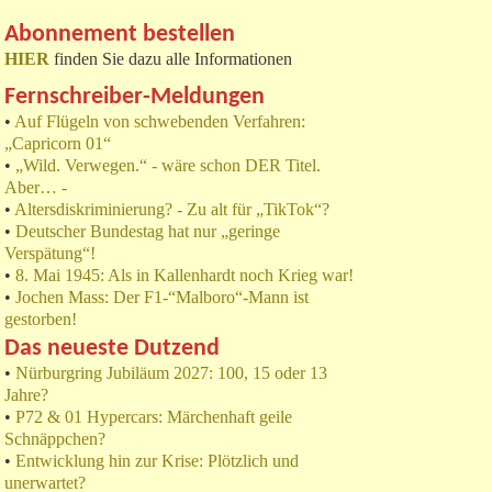
Abonnement bestellen
HIER
finden Sie dazu alle Informationen
Fernschreiber-Meldungen
•
Auf Flügeln von schwebenden Verfahren:
„Capricorn 01“
•
„Wild. Verwegen.“ - wäre schon DER Titel.
Aber… -
•
Altersdiskriminierung? - Zu alt für „TikTok“?
•
Deutscher Bundestag hat nur „geringe
Verspätung“!
•
8. Mai 1945: Als in Kallenhardt noch Krieg war!
•
Jochen Mass: Der F1-“Malboro“-Mann ist
gestorben!
Das neueste Dutzend
•
Nürburgring Jubiläum 2027: 100, 15 oder 13
Jahre?
•
P72 & 01 Hypercars: Märchenhaft geile
Schnäppchen?
•
Entwicklung hin zur Krise: Plötzlich und
unerwartet?