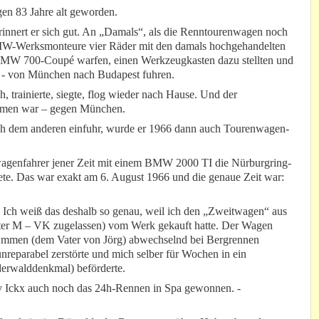
gen 83 Jahre alt geworden.
rinnert er sich gut. An „Damals“, als die Renntourenwagen noch
MW-Werksmonteure vier Räder mit den damals hochgehandelten
BMW 700-Coupé warfen, einen Werkzeugkasten dazu stellten und
l - von München nach Budapest fuhren.
trainierte, siegte, flog wieder nach Hause. Und der
mmen war – gegen München.
ch dem anderen einfuhr, wurde er 1966 dann auch Tourenwagen-
nwagenfahrer jener Zeit mit einem BMW 2000 TI die Nürburgring-
te. Das war exakt am 6. August 1966 und die genaue Zeit war:
Ich weiß das deshalb so genau, weil ich den „Zweitwagen“ aus
ter M – VK zugelassen) vom Werk gekauft hatte. Der Wagen
mmen (dem Vater von Jörg) abwechselnd bei Bergrennen
 unreparabel zerstörte und mich selber für Wochen in ein
erwalddenkmal) beförderte.
y Ickx auch noch das 24h-Rennen in Spa gewonnen. -