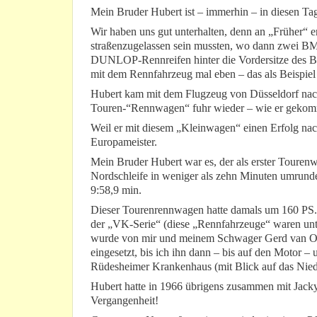
Mein Bruder Hubert ist – immerhin – in diesen Ta
Wir haben uns gut unterhalten, denn an „Früher“ e
straßenzugelassen sein mussten, wo dann zwei B
DUNLOP-Rennreifen hinter die Vordersitze des 
mit dem Rennfahrzeug mal eben – das als Beispie
Hubert kam mit dem Flugzeug von Düsseldorf nach, 
Touren-“Rennwagen“ fuhr wieder – wie er geko
Weil er mit diesem „Kleinwagen“ einen Erfolg na
Europameister.
Mein Bruder Hubert war es, der als erster Toure
Nordschleife in weniger als zehn Minuten umrunde
9:58,9 min.
Dieser Tourenrennwagen hatte damals um 160 PS. 
der „VK-Serie“ (diese „Rennfahrzeuge“ waren un
wurde von mir und meinem Schwager Gerd van O
eingesetzt, bis ich ihn dann – bis auf den Motor –
Rüdesheimer Krankenhaus (mit Blick auf das Nied
Hubert hatte in 1966 übrigens zusammen mit Jack
Vergangenheit!