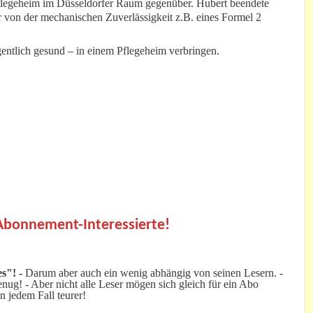
flegeheim im Düsseldorfer Raum gegenüber. Hubert beendete
r von der mechanischen Zuverlässigkeit z.B. eines Formel 2
gentlich gesund – in einem Pflegeheim verbringen.
.
 Abonnement-Interessierte!
s"! -
Darum aber auch ein wenig abhängig von seinen Lesern. -
ug! - Aber nicht alle Leser mögen sich gleich für ein Abo
n jedem Fall teurer!