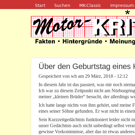
Navigation
Start
Suchen
MK-Classic
Impressum
Motor-Kritik.d
Über den Geburtstag eines 
Gespeichert von
wh
am
29 März, 2018 - 12:12
In diesem Jahr ist das passiert, was mir noch niema
Ich war zu diesem Zeitpunkt nicht am Nürburgrin
meiner „kleinen Brüder“ besucht, der allerdings w
Ich hatte lange nichts von ihm gehört, und meine 
eines seiner Söhne gefunden. Er war nicht in eine
Sein Kurzzeitgedächtnis funktioniert leider nicht me
unser Gedächtnis auch nicht unbedingt selbst veran
gewisse Vorkommnisse, aber das ist etwas anderes