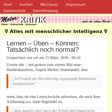
Navigation
Direkt zum Inhalt
Start
Suchen
MK-Classic
Impressum
Datenschutz
Dienstleistung
Motor-Kritik.de
∇ Alles mit menschlicher Intelligenz ∇
Lernen – Üben – Können:
Tatsächlich noch normal?
Gespeichert von
wh
am
15 März, 2018 - 06:16
Unsere alte – seit gestern zum vierten Mal neue -
Bundeskanzlerin, Angela Merkel, beanstandet, dass
„14 Prozent der Bevölkerung sogenannte funktionale
Analphabeten“
seien, dass sie eine Leseschwäche aufweisen, die nach ihrer
Auffassung u.a. darin begründet ist,
„dass manch einer nach der Schule überhaupt nicht