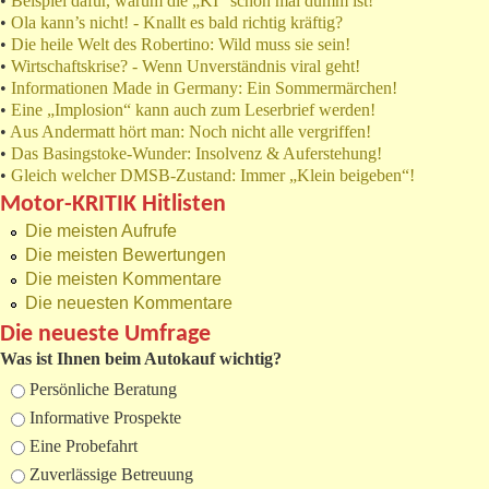
•
Beispiel dafür, warum die „KI“ schon mal dumm ist!
•
Ola kann’s nicht! - Knallt es bald richtig kräftig?
•
Die heile Welt des Robertino: Wild muss sie sein!
•
Wirtschaftskrise? - Wenn Unverständnis viral geht!
•
Informationen Made in Germany: Ein Sommermärchen!
•
Eine „Implosion“ kann auch zum Leserbrief werden!
•
Aus Andermatt hört man: Noch nicht alle vergriffen!
•
Das Basingstoke-Wunder: Insolvenz & Auferstehung!
•
Gleich welcher DMSB-Zustand: Immer „Klein beigeben“!
Motor-KRITIK Hitlisten
Die meisten Aufrufe
Die meisten Bewertungen
Die meisten Kommentare
Die neuesten Kommentare
Die neueste Umfrage
Was ist Ihnen beim Autokauf wichtig?
Auswahlmöglichkeiten
Persönliche Beratung
Informative Prospekte
Eine Probefahrt
Zuverlässige Betreuung