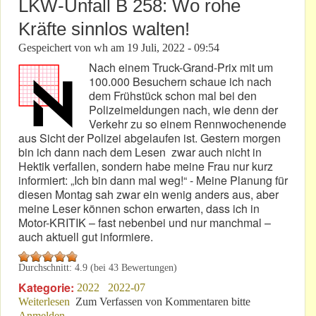
LKW-Unfall B 258: Wo rohe
Kräfte sinnlos walten!
Gespeichert von
wh
am
19 Juli, 2022 - 09:54
Nach einem Truck-Grand-Prix mit um
100.000 Besuchern schaue ich nach
dem Frühstück schon mal bei den
Polizeimeldungen nach, wie denn der
Verkehr zu so einem Rennwochenende
aus Sicht der Polizei abgelaufen ist. Gestern morgen
bin ich dann nach dem Lesen zwar auch nicht in
Hektik verfallen, sondern habe meine Frau nur kurz
informiert: „Ich bin dann mal weg!“ - Meine Planung für
diesen Montag sah zwar ein wenig anders aus, aber
meine Leser können schon erwarten, dass ich in
Motor-KRITIK – fast nebenbei und nur manchmal –
auch aktuell gut informiere.
Durchschnitt:
4.9
(bei
43
Bewertungen)
Kategorie:
2022
2022-07
Weiterlesen
über LKW-Unfall B 258: Wo rohe Kräfte sinnlos
Zum Verfassen von Kommentaren bitte
Anmelden
.
walten!