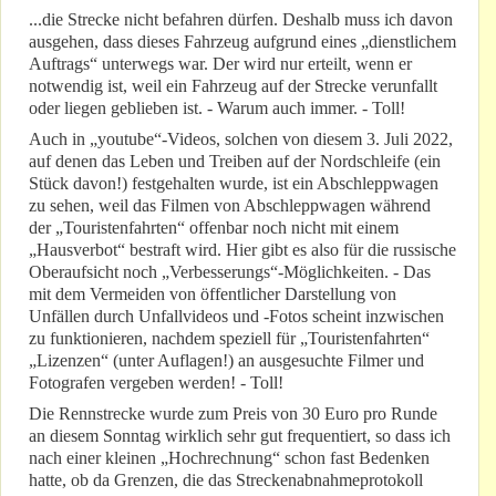
...die Strecke nicht befahren dürfen. Deshalb muss ich davon
ausgehen, dass dieses Fahrzeug aufgrund eines „dienstlichem
Auftrags“ unterwegs war. Der wird nur erteilt, wenn er
notwendig ist, weil ein Fahrzeug auf der Strecke verunfallt
oder liegen geblieben ist. - Warum auch immer. - Toll!
Auch in „youtube“-Videos, solchen von diesem 3. Juli 2022,
auf denen das Leben und Treiben auf der Nordschleife (ein
Stück davon!) festgehalten wurde, ist ein Abschleppwagen
zu sehen, weil das Filmen von Abschleppwagen während
der „Touristenfahrten“ offenbar noch nicht mit einem
„Hausverbot“ bestraft wird. Hier gibt es also für die russische
Oberaufsicht noch „Verbesserungs“-Möglichkeiten. - Das
mit dem Vermeiden von öffentlicher Darstellung von
Unfällen durch Unfallvideos und -Fotos scheint inzwischen
zu funktionieren, nachdem speziell für „Touristenfahrten“
„Lizenzen“ (unter Auflagen!) an ausgesuchte Filmer und
Fotografen vergeben werden! - Toll!
Die Rennstrecke wurde zum Preis von 30 Euro pro Runde
an diesem Sonntag wirklich sehr gut frequentiert, so dass ich
nach einer kleinen „Hochrechnung“ schon fast Bedenken
hatte, ob da Grenzen, die das Streckenabnahmeprotokoll