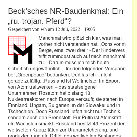
Beck’sches NR-Baudenkmal: Ein
„ru. trojan. Pferd“?
Gespeichert von
wh
am
12 Juli, 2022 - 19:05
Manchmal wird plötzlich klar, was man
vorher nicht verstanden hat. „Ochs vor’m
Berge, eins, zwei drei!“ - Der Kindervers
trifft zumindest auch auf mich manchmal
zu. - Darum muss ich mich heute –
sicherlich ungewöhnlich – für den folgenden Vorspann
bei „Greenpeace“ bedanken. Dort las ich – nicht
gerade zufällig: „Russland ist Weltmeister im Export
von Atomkraftwerken – das staatseigene
Unternehmen Rosatom hat bislang 18
Nuklearreaktoren nach Europa verkauft; sie stehen in
Finnland, Ungarn, Bulgarien, in der Slowakei und in
Tschechien. Doch Russland liefert nicht nur Technik,
sondern auch den Brennstoff. Für Putin ist Atomkraft
ein Wachstumsmarkt: Russland besitzt 43 Prozent der
weltweiten Kapazitäten zur Urananreicherung, und
produziert rund ein Drittel des weltweiten Bestandes