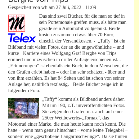
Gespeichert von
wh
am
27 Juli, 2022 - 11:09
Das sind zwei Bücher, für die man so tief in
sein Portemonaie greifen muss, als hätte man
gerade sein Automobil vollgetankt. Beide
kosten zusammen etwas über 70 Euro,
einschl. der Versandkosten. - „Taffy“ ist ein
Bildband mit vielen Fotos, der an die ungewöhnliche – und
kurze - Karriere eines Wolfgang Graf Berghe von Trips
erinnert und inzwischen in dritter Auflage erschienen ist. -
„Erinnerungen“ ist ebenfalls ein Buch, in dem Menschen, die
den Grafen erlebt haben – oder ihn sehr schätzen - über und
von ihm erzählen. Es hat 84 Seiten und ist schon von seiner
Anlage her, natürlich textlastig. - Beide Bücher zeige ich in
folgendem Foto.
„Taffy“ kommt als Bildband anders daher.
Mit um 190, z.T. unveröffentlichten Fotos.
Sie zeigen den Grafen u.a. auch auf einer
250er Wettbewerbs-„Tornax“, das
Motorrad einer Marke, die man heute kaum noch kennt. Die
hatte – wenn man genau hinschaut – vorne keine Telegabel –
sondern eine „geschobene Langarmschwinge“. Da sie hinten