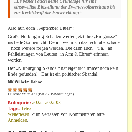
„Es besteht auch keine Grundlage für eine
einstweilige Einstellung der Zwangsvollstreckung bis
zur Rechtskraft der Entscheidung.“
Also nun doch „September-Blues“?
Große Nürburgring-Schatten werfen jetzt ihre „Ereignisse“
ins helle Sonnenlicht! Dem – wenn ich das recht überschaue
– noch weitere folgen werden. Die dann auch – u.a. - an
Fehlleistungen von Leuten „in Amt & Ehren“ erinnern
werden.
Der „Nürburgring-Skandal“ hat eigentlich immer noch kein
Ende gefunden! - Das ist ein politischer Skandal!
MK/Wilhelm Hahne
Durchschnitt:
4.9
(bei
42
Bewertungen)
Kategorie:
2022
2022-08
Tags:
Telex
Weiterlesen
über Exklusiv: “September-Blues“ – ganz wild – im
Zum Verfassen von Kommentaren bitte
Anmelden
.
Juli?