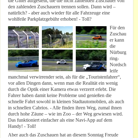
die Gitter aufgestellt, die die nicht zahlenden Zuschauer von
den zahlenden Zuschauern trennen sollen. Dann wird –
natürlich? - aber auch wieder für alle Fahrzeuge eine
wohlfeile Parkplatzgebühr erhoben! - Toll?
Für den
Zuschau
er kann
die
Nürburg
ring-
Nordsch
leife
manchmal verwirrender sein, als für die „Touristenfahrer“,
vor allen Dingen dann, wenn man die Realität ein wenig
durch die Optik einer Kamera etwas verzerrt erlebt. Die
Fahrer haben damit keine Probleme und genießen die
schnelle Fahrt sowohl in kleinen Stadtautomobilen, als auch
in schnellen Cabrios. - Alle finden ihren Weg, zumal ihnen
durch hohe Zäune – wie im Zoo – der Weg gewiesen wird.
Das funktioniert einfacher als eine Navi-App auf dem
Handy! - Toll!
Aber auch das Zuschauen hat an diesem Sonntag Freude