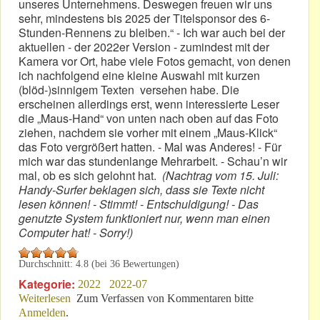
unseres Unternehmens. Deswegen freuen wir uns
sehr, mindestens bis 2025 der Titelsponsor des 6-
Stunden-Rennens zu bleiben.“ - Ich war auch bei der
aktuellen - der 2022er Version - zumindest mit der
Kamera vor Ort, habe viele Fotos gemacht, von denen
ich nachfolgend eine kleine Auswahl mit kurzen
(blöd-)sinnigem Texten versehen habe. Die
erscheinen allerdings erst, wenn interessierte Leser
die „Maus-Hand“ von unten nach oben auf das Foto
ziehen, nachdem sie vorher mit einem „Maus-Klick“
das Foto vergrößert hatten. - Mal was Anderes! - Für
mich war das stundenlange Mehrarbeit. - Schau’n wir
mal, ob es sich gelohnt hat.
(Nachtrag vom 15. Juli:
Handy-Surfer beklagen sich, dass sie Texte nicht
lesen können! - Stimmt! - Entschuldigung! - Das
genutzte System funktioniert nur, wenn man einen
Computer hat! - Sorry!)
Durchschnitt:
4.8
(bei
36
Bewertungen)
Kategorie:
2022
2022-07
Weiterlesen
über Spät & textarm: Acht & dreißig Fotos vom 6h-
Zum Verfassen von Kommentaren bitte
Anmelden
.
Rennen!