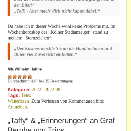
der Eifel!“
„Toll! - Aber mach’ dich nicht kaputt dabei!“
Da habe ich in dieser Woche wohl keine Probleme mit. Im
Wochenhoroskop des „Kölner Stadtanzeiger“ stand zu
meinem „Sternzeichen“:
„Der Kosmos möchte Sie an die Hand nehmen und
Ihnen viel Zuversicht einflößen.“
MK/Wilhelm Hahne
Durchschnitt:
4.8
(bei
35
Bewertungen)
Kategorie:
2022
2022-08
Tags:
Telex
Weiterlesen
über 31.07.22: Motorsport-Fans in der Eifel & ihr
Zum Verfassen von Kommentaren bitte
Anmelden
.
Hobby!
„Taffy“ & „Erinnerungen“ an Graf
Berghe von Trips