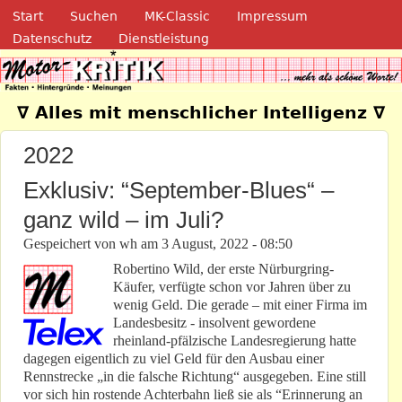
Navigation
Direkt zum Inhalt
Start
Suchen
MK-Classic
Impressum
Datenschutz
Dienstleistung
Motor-Kritik.de
∇ Alles mit menschlicher Intelligenz ∇
2022
Exklusiv: “September-Blues“ –
ganz wild – im Juli?
Gespeichert von
wh
am
3 August, 2022 - 08:50
Robertino Wild, der erste Nürburgring-
Käufer, verfügte schon vor Jahren über zu
wenig Geld. Die gerade – mit einer Firma im
Landesbesitz - insolvent gewordene
rheinland-pfälzische Landesregierung hatte
dagegen eigentlich zu viel Geld für den Ausbau einer
Rennstrecke „in die falsche Richtung“ ausgegeben. Eine still
vor sich hin rostende Achterbahn ließ sie als “Erinnerung an