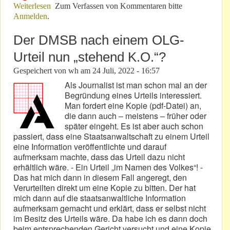
Weiterlesen
über „Taffy“ & „Erinnerungen“ an Graf Berghe von
Zum Verfassen von Kommentaren bitte
Anmelden
.
Trips
Der DMSB nach einem OLG-
Urteil nun „stehend K.O.“?
Gespeichert von
wh
am
24 Juli, 2022 - 16:57
Als Journalist ist man schon mal an der
Begründung eines Urteils interessiert.
Man fordert eine Kopie (pdf-Datei) an,
die dann auch – meistens – früher oder
später eingeht. Es ist aber auch schon
passiert, dass eine Staatsanwaltschaft zu einem Urteil
eine Information veröffentlichte und darauf
aufmerksam machte, dass das Urteil dazu nicht
erhältlich wäre. - Ein Urteil „im Namen des Volkes“! -
Das hat mich dann in diesem Fall angeregt, den
Verurteilten direkt um eine Kopie zu bitten. Der hat
mich dann auf die staatsanwaltliche Information
aufmerksam gemacht und erklärt, dass er selbst nicht
im Besitz des Urteils wäre. Da habe ich es dann doch
beim entsprechenden Gericht versucht und eine Kopie