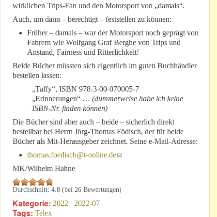
wirklichen Trips-Fan und den Motorsport von „damals“.
Auch, um dann – berechtigt – feststellen zu können:
Früher – damals – war der Motorsport noch geprägt von
Fahrern wie Wolfgang Graf Berghe von Trips und
Anstand, Fairness und Ritterlichkeit!
Beide Bücher müssten sich eigentlich im guten Buchhändler
bestellen lassen:
„Taffy“, ISBN 978-3-00-070005-7
„Erinnerungen“ …
(dummerweise habe ich keine
ISBN-Nr. finden können)
Die Bücher sind aber auch – beide – sicherlich direkt
bestellbar bei Herrn Jörg-Thomas Födisch, der für beide
Bücher als Mit-Herausgeber zeichnet. Seine e-Mail-Adresse:
thomas.foedisch@t-online.de
(link sends e-mail)
MK/Wilhelm Hahne
Durchschnitt:
4.8
(bei
26
Bewertungen)
Kategorie:
2022
2022-07
Tags:
Telex