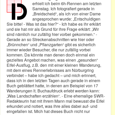
erhielt ich beim 6h-Rennen am letzten
Samstag. Ich fotografiert gerade in
„Breidscheid“, als ich von einer Dame
angesprochen wurde: „Entschuldigen
Sie bitte! - Was ist das hier?“ - Ich habe es ihr erklärt
und sie hat mir als Grund für ihre Frage erklärt: „Wir
sind nämlich nur zufällig hier vorbei gekommen.“ -
Gerade an so Streckenabschnitten wie hier oder
„Brünnchen“ und „Pflanzgarten“ gibt es sicherlich
immer wieder Besucher, die nur zufällig vorbei
kommen. Da könnte man denen doch einmal ein
gezieltes Angebot machen, was einen „gesunden“
Eifel-Ausflug, z.B. den mit einer kleinen Wanderung,
mit dem eines Rennerlebnisses am Nürburgring
verbindet – habe ich gedacht – und mich erinnert,
dass ich in den letzten Tagen auch gerade in einem
Buch geblättert hatte, in denen am Beispiel von 17
Wanderungen lt. Buchaufdruck erlebt werden kann:
„Was Landschaften erzählen“. - Eine ehemalige SWR-
Redakteurin hat mit ihrem Mann mal bewusst die Eifel
erkundet und notiert, was ihre alles dabei auf- und
eingefallen ist. Mich hat dieses Buch nicht nur