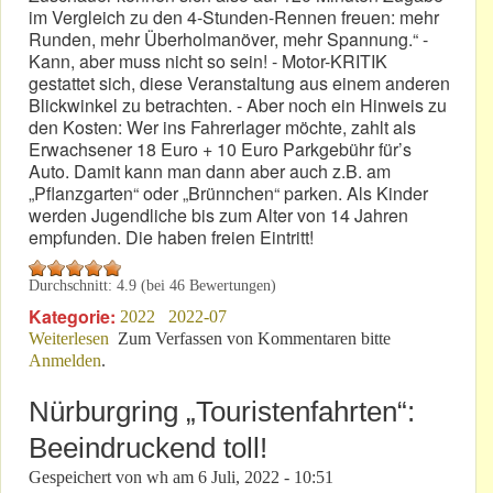
im Vergleich zu den 4-Stunden-Rennen freuen: mehr
Runden, mehr Überholmanöver, mehr Spannung.“ -
Kann, aber muss nicht so sein! - Motor-KRITIK
gestattet sich, diese Veranstaltung aus einem anderen
Blickwinkel zu betrachten. - Aber noch ein Hinweis zu
den Kosten: Wer ins Fahrerlager möchte, zahlt als
Erwachsener 18 Euro + 10 Euro Parkgebühr für’s
Auto. Damit kann man dann aber auch z.B. am
„Pflanzgarten“ oder „Brünnchen“ parken. Als Kinder
werden Jugendliche bis zum Alter von 14 Jahren
empfunden. Die haben freien Eintritt!
Durchschnitt:
4.9
(bei
46
Bewertungen)
Kategorie:
2022
2022-07
Weiterlesen
über VLN war Gestern: Ist NLS 2022 neuzeitlicher
Zum Verfassen von Kommentaren bitte
Anmelden
.
Genuss?
Nürburgring „Touristenfahrten“:
Beeindruckend toll!
Gespeichert von
wh
am
6 Juli, 2022 - 10:51