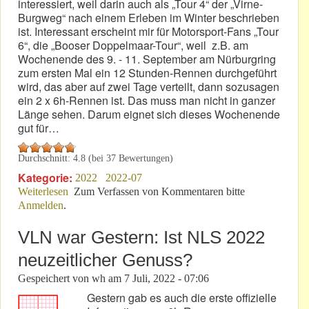
interessiert, weil darin auch als „Tour 4“ der „Virne-
Burgweg“ nach einem Erleben im Winter beschrieben
ist. Interessant erscheint mir für Motorsport-Fans „Tour
6“, die „Booser Doppelmaar-Tour“, weil z.B. am
Wochenende des 9. - 11. September am Nürburgring
zum ersten Mal ein 12 Stunden-Rennen durchgeführt
wird, das aber auf zwei Tage verteilt, dann sozusagen
ein 2 x 6h-Rennen ist. Das muss man nicht in ganzer
Länge sehen. Darum eignet sich dieses Wochenende
gut für…
Durchschnitt:
4.8
(bei
37
Bewertungen)
Kategorie:
2022
2022-07
Weiterlesen
über Eine Anregung: „Mit Geist & Füßen – in der
Zum Verfassen von Kommentaren bitte
Anmelden
.
Eifel“!
VLN war Gestern: Ist NLS 2022
neuzeitlicher Genuss?
Gespeichert von
wh
am
7 Juli, 2022 - 07:06
Gestern gab es auch die erste offizielle