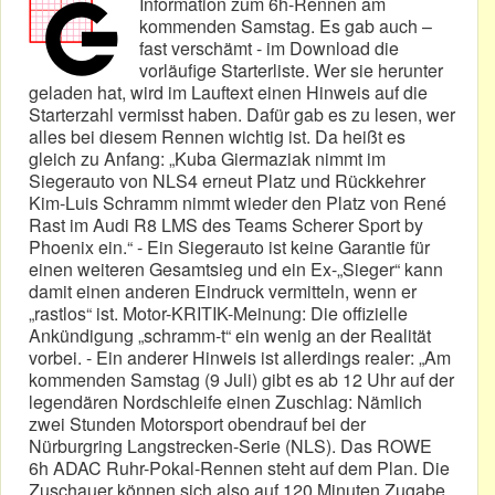
Information zum 6h-Rennen am
kommenden Samstag. Es gab auch –
fast verschämt - im Download die
vorläufige Starterliste. Wer sie herunter
geladen hat, wird im Lauftext einen Hinweis auf die
Starterzahl vermisst haben. Dafür gab es zu lesen, wer
alles bei diesem Rennen wichtig ist. Da heißt es
gleich zu Anfang: „Kuba Giermaziak nimmt im
Siegerauto von NLS4 erneut Platz und Rückkehrer
Kim-Luis Schramm nimmt wieder den Platz von René
Rast im Audi R8 LMS des Teams Scherer Sport by
Phoenix ein.“ - Ein Siegerauto ist keine Garantie für
einen weiteren Gesamtsieg und ein Ex-„Sieger“ kann
damit einen anderen Eindruck vermitteln, wenn er
„rastlos“ ist. Motor-KRITIK-Meinung: Die offizielle
Ankündigung „schramm-t“ ein wenig an der Realität
vorbei. - Ein anderer Hinweis ist allerdings realer: „Am
kommenden Samstag (9 Juli) gibt es ab 12 Uhr auf der
legendären Nordschleife einen Zuschlag: Nämlich
zwei Stunden Motorsport obendrauf bei der
Nürburgring Langstrecken-Serie (NLS). Das ROWE
6h ADAC Ruhr-Pokal-Rennen steht auf dem Plan. Die
Zuschauer können sich also auf 120 Minuten Zugabe