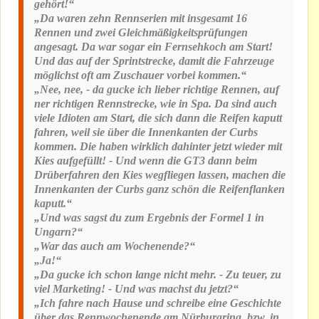
gehört!“
„Da waren zehn Rennserien mit insgesamt 16
Rennen und zwei Gleichmäßigkeitsprüfungen
angesagt. Da war sogar ein Fernsehkoch am Start!
Und das auf der Sprintstrecke, damit die Fahrzeuge
möglichst oft am Zuschauer vorbei kommen.“
„Nee, nee, - da gucke ich lieber richtige Rennen, auf
ner richtigen Rennstrecke, wie in Spa. Da sind auch
viele Idioten am Start, die sich dann die Reifen kaputt
fahren, weil sie über die Innenkanten der Curbs
kommen. Die haben wirklich dahinter jetzt wieder mit
Kies aufgefüllt! - Und wenn die GT3 dann beim
Drüberfahren den Kies wegfliegen lassen, machen die
Innenkanten der Curbs ganz schön die Reifenflanken
kaputt.“
„Und was sagst du zum Ergebnis der Formel 1 in
Ungarn?“
„War das auch am Wochenende?“
„Ja!“
„Da gucke ich schon lange nicht mehr. - Zu teuer, zu
viel Marketing! - Und was machst du jetzt?“
„Ich fahre nach Hause und schreibe eine Geschichte
über das Rennwochenende am Nürburgring, bzw. in