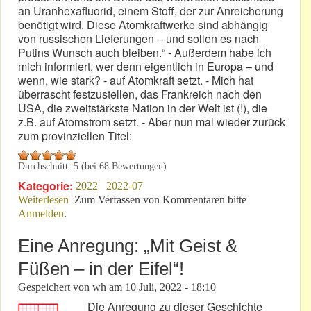
an Uranhexafluorid, einem Stoff, der zur Anreicherung
benötigt wird. Diese Atomkraftwerke sind abhängig
von russischen Lieferungen – und sollen es nach
Putins Wunsch auch bleiben.“ - Außerdem habe ich
mich informiert, wer denn eigentlich in Europa – und
wenn, wie stark? - auf Atomkraft setzt. - Mich hat
überrascht festzustellen, das Frankreich nach den
USA, die zweitstärkste Nation in der Welt ist (!), die
z.B. auf Atomstrom setzt. - Aber nun mal wieder zurück
zum provinziellen Titel:
Durchschnitt:
5
(bei
68
Bewertungen)
Kategorie:
2022
2022-07
Weiterlesen
über Beck’sches NR-Baudenkmal: Ein „ru. trojan.
Zum Verfassen von Kommentaren bitte
Anmelden
.
Pferd“?
Eine Anregung: „Mit Geist &
Füßen – in der Eifel“!
Gespeichert von
wh
am
10 Juli, 2022 - 18:10
Die Anregung zu dieser Geschichte