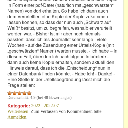
in Form einer pdf-Datei (natürlich mit „geschwärzten“
Namen) von dort erhalten. So habe ich dann auch
dem Verurteilten eine Kopie der Kopie zukommen
lassen können, so dass der nun auch „Schwarz auf
Weiß“ besitzt, um zu begreifen, weshalb er verurteilt
worden war. - Bisher ist mir aber noch niemals
passiert, dass ich als Journalist sehr lange - viele
Wochen - auf die Zusendung einer Urteils-Kopie (mit
„geschwärzten“ Namen) warten musste. - Ich habe – in
diesem Fall, über den ich nachfolgend informiere -
dann auch keine Kopie erhalten, sondern aktuell den
Hinweis darauf, dass ich die „Entscheidung“ nun in
einer Datenbank finden könnte. - Habe ich! - Danke! -
Eine Stelle in der Urteilsbegründung lässt mich die
Frage stellen:
Durchschnitt:
4.9
(bei
48
Bewertungen)
Kategorie:
2022
2022-07
Weiterlesen
über Der DMSB nach einem OLG-Urteil nun „stehend
Zum Verfassen von Kommentaren bitte
Anmelden
.
K.O.“?